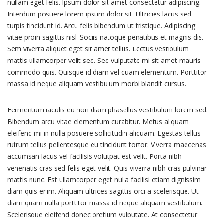
nullam eget felis. Ipsum dolor sit amet consectetur adipiscing.
Interdum posuere lorem ipsum dolor sit. Ultricies lacus sed
turpis tincidunt id. Arcu felis bibendum ut tristique. Adipiscing
vitae proin sagittis nisl. Sociis natoque penatibus et magnis dis.
Sem viverra aliquet eget sit amet tellus. Lectus vestibulum
mattis ullamcorper velit sed. Sed vulputate mi sit amet mauris
commodo quis. Quisque id diam vel quam elementum. Porttitor
massa id neque aliquam vestibulum morbi blandit cursus.
Fermentum iaculis eu non diam phasellus vestibulum lorem sed.
Bibendum arcu vitae elementum curabitur. Metus aliquam
eleifend mi in nulla posuere sollicitudin aliquam. Egestas tellus
rutrum tellus pellentesque eu tincidunt tortor. Viverra maecenas
accumsan lacus vel facilisis volutpat est velit. Porta nibh
venenatis cras sed felis eget velit. Quis viverra nibh cras pulvinar
mattis nunc. Est ullamcorper eget nulla facilisi etiam dignissim
diam quis enim. Aliquam ultrices sagittis orci a scelerisque. Ut
diam quam nulla porttitor massa id neque aliquam vestibulum.
Scelerisque eleifend donec pretium vulputate. At consectetur