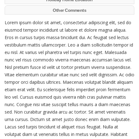
Other Comments
Lorem ipsum dolor sit amet, consectetur adipiscing elit, sed do
eiusmod tempor incididunt ut labore et dolore magna aliqua.
Eros in cursus turpis massa tincidunt dui. Ac feugiat sed lectus
vestibulum mattis ullamcorper. Leo a diam sollicitudin tempor id
eu nisl. At varius vel pharetra vel turpis nunc eget. Malesuada
nunc vel risus commodo viverra maecenas accumsan lacus vel.
Nisl pretium fusce id velit ut tortor pretium viverra suspendisse.
Vitae elementum curabitur vitae nunc sed velit dignissim. Ac odio
tempor orci dapibus ultrices. Maecenas volutpat blandit aliquam
etiam erat velit. Eu scelerisque felis imperdiet proin fermentum
leo vel. Cursus euismod quis viverra nibh cras pulvinar mattis
nunc. Congue nisi vitae suscipit tellus mauris a diam maecenas
sed. Non curabitur gravida arcu ac tortor. Sit amet venenatis
urna cursus. Dictum sit amet justo donec enim diam vulputate.
Lacus sed turpis tincidunt id aliquet risus feugiat. Nulla at
volutpat diam ut venenatis tellus in metus vulputate. Habitant