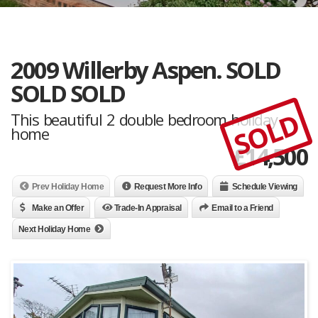
2009 Willerby Aspen. SOLD
SOLD SOLD
SOLD
This beautiful 2 double bedroom holiday
home
£
14,500
Prev Holiday Home
Request More Info
Schedule Viewing
Make an Offer
Trade-In Appraisal
Email to a Friend
Next Holiday Home