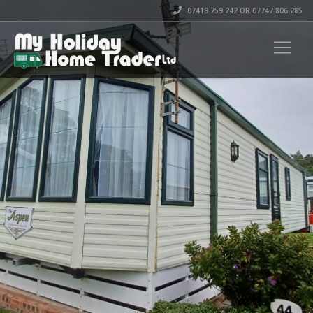
07419 759 242 OR 07747 806 285